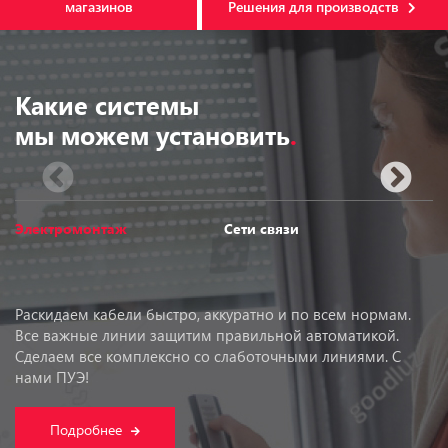
магазинов
Решения для производств
Какие системы
мы можем установить
.
Электромонтаж
Сети связи
В
Раскидаем кабели быстро, аккуратно и по всем нормам.
Р
Все важные линии защитим правильной автоматикой.
п
Сделаем все комплексно со слаботочными линиями. С
к
нами ПУЭ!
с
Подробнее