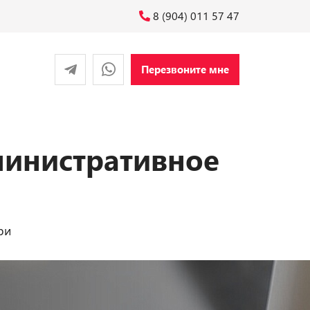
8 (904) 011 57 47
Перезвоните мне
министративное
ри