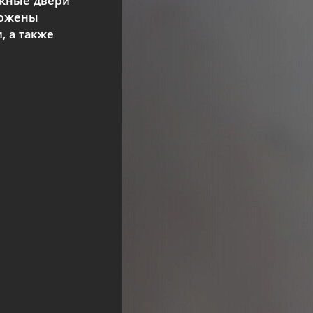
ижные двери
ложены
, а также