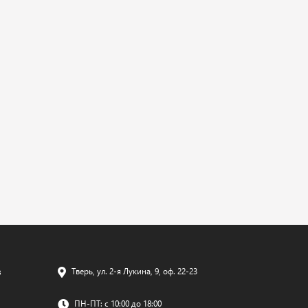
в
Тверь, ул. 2-я Лукина, 9, оф. 22-23
ПН-ПТ: c 10:00 до 18:00